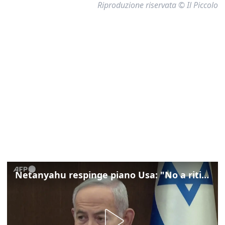
Riproduzione riservata © Il Piccolo
Netanyahu respinge piano Usa: "No a ritiro Idf senza disarmo Hamas"