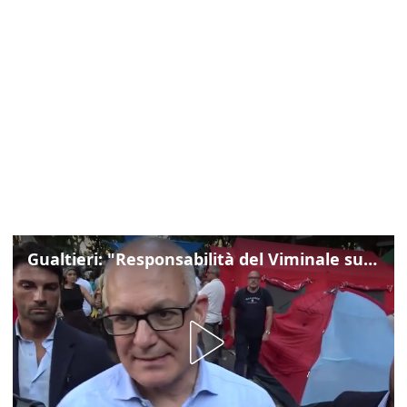
Gualtieri: "Responsabilità del Viminale su Spin Time? La posizione dei partiti è nota"