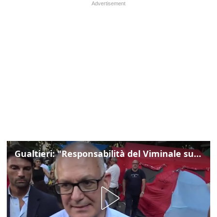
Gualtieri: "Responsabilità del Viminale su Spin Time? La posizione dei partiti è nota"