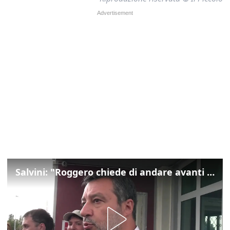
Salvini: "Roggero chiede di andare avanti su norma anti-risarcimenti"