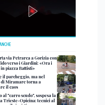
 ANCHE
rta via Petrarca a Gorizia con
fido verso i Giardini: «Ora i
 in piazza Battisti»
e il parcheggio, ma nel
 di Miramare torna a
re il caos
 al "carro scudo", sospesa la
a Trieste-Opicina: tecnici al