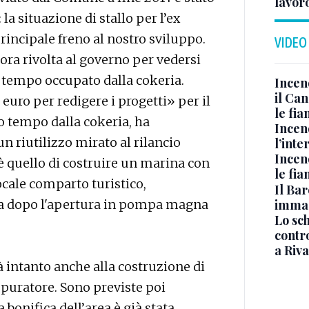
lavoro
 la situazione di stallo per l’ex
principale freno al nostro sviluppo.
VIDEO
è ora rivolta al governo per vedersi
n tempo occupato dalla cokeria.
Incen
il Ca
uro per redigere i progetti» per il
le fi
to tempo dalla cokeria, ha
Incen
un riutilizzo mirato al rilancio
l’inte
Incen
 è quello di costruire un marina con
le fi
ocale comparto turistico,
Il Bar
immag
a dopo l'apertura in pompa magna
Lo sc
contro
a Riva
à intanto anche alla costruzione di
puratore. Sono previste poi
 bonifica dell’area è già stata