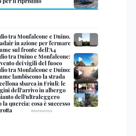
 per il ripristino
dio tra Monfalcone e Duino,
nadair in azione per fermare
amme sul fronte dell’A4
dio tra Duino e Monfalcone:
rvento dei vigili del fuoco
dio tra Monfalcone e Duino:
amme lambiscono la strada
cellona sbarca in Friuli: le
ini dell'arrivo in albergo
hianto dell’ultraleggero
 la quercia: cosa è successo
rotta