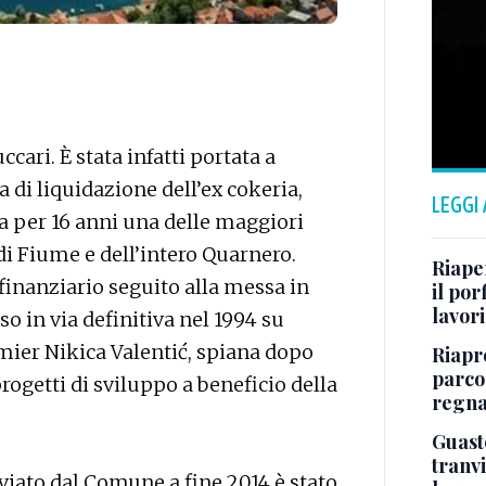
cari. È stata infatti portata a
 di liquidazione dell’ex cokeria,
LEGGI
ta per 16 anni una delle maggiori
di Fiume e dell’intero Quarnero.
Riape
 finanziario seguito alla messa in
il por
lavori
o in via definitiva nel 1994 su
emier Nikica Valentić, spiana dopo
Riapr
parco
rogetti di sviluppo a beneficio della
regna
Guasto
tranvi
viato dal Comune a fine 2014 è stato