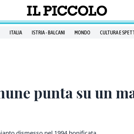
ITALIA
ISTRIA - BALCANI
MONDO
CULTURA E SPET
mune punta su un ma
mpianto dismesso nel 1994 bonificata