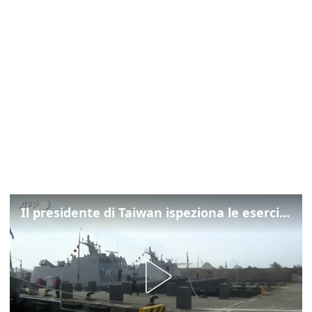
Il presidente di Taiwan ispeziona le esercitazioni della Marina