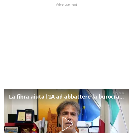
La fibra aiuta l'IA ad abbattere la burocrazia, progetto pilota in Veneto