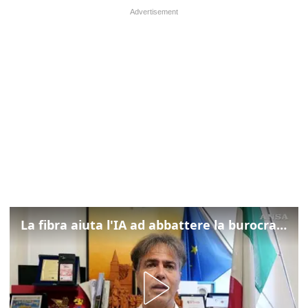
La fibra aiuta l'IA ad abbattere la burocrazia, progetto pilota in Veneto