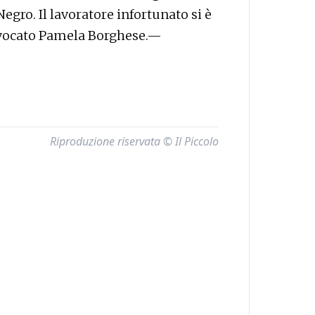
egro. Il lavoratore infortunato si è
’avvocato Pamela Borghese.—
Riproduzione riservata © Il Piccolo