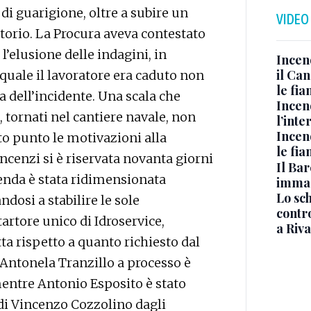
di guarigione, oltre a subire un
VIDEO
orio. La Procura aveva contestato
l’elusione delle indagini, in
Incen
il Ca
a quale il lavoratore era caduto non
le fi
 dell’incidente. Una scala che
Incen
, tornati nel cantiere navale, non
l’inte
Incen
to punto le motivazioni alla
le fi
incenzi si è riservata novanta giorni
Il Bar
icenda è stata ridimensionata
immag
Lo sc
ndosi a stabilire le sole
contro
artore unico di Idroservice,
a Riva
a rispetto a quanto richiesto dal
Antonela Tranzillo a processo è
mentre Antonio Esposito è stato
ndi Vincenzo Cozzolino dagli