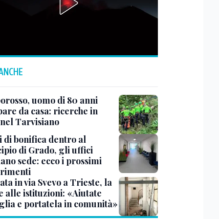
 ANCHE
rosso, uomo di 80 anni
are da casa: ricerche in
 nel Tarvisiano
 di bonifica dentro al
pio di Grado, gli uffici
ano sede: ecco i prossimi
erimenti
ata in via Svevo a Trieste, la
alle istituzioni: «Aiutate
glia e portatela in comunità»