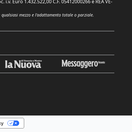
c. i.v. Euro 1.432.522,00 C.F. 05412000266 e REA VE-
n qualsiasi mezzo e l'adattamento totale o parziale.
Chiudi
cy