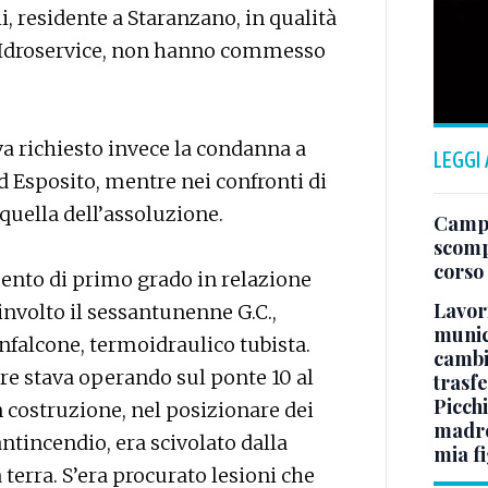
, residente a Staranzano, in qualità
la Idroservice, non hanno commesso
a richiesto invece la condanna a
LEGGI
d Esposito, mentre nei confronti di
quella dell’assoluzione.
Campo
scomp
corso
mento di primo grado in relazione
Lavori
involto il sessantunenne G.C.,
munici
nfalcone, termoidraulico tubista.
cambi
e stava operando sul ponte 10 al
trasf
Picchi
n costruzione, nel posizionare dei
madre 
antincendio, era scivolato dalla
mia fi
 terra. S’era procurato lesioni che