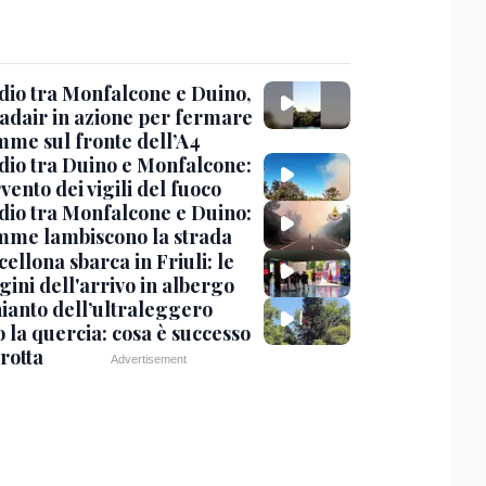
dio tra Monfalcone e Duino,
nadair in azione per fermare
amme sul fronte dell’A4
dio tra Duino e Monfalcone:
rvento dei vigili del fuoco
dio tra Monfalcone e Duino:
amme lambiscono la strada
cellona sbarca in Friuli: le
ini dell'arrivo in albergo
hianto dell’ultraleggero
 la quercia: cosa è successo
rotta