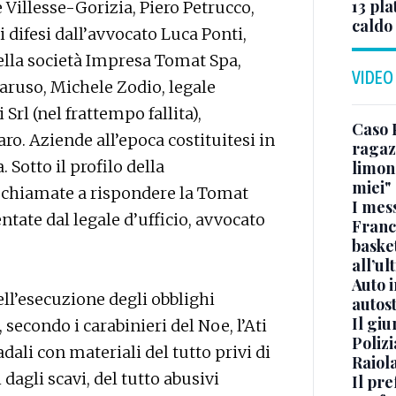
13 pla
Villesse-Gorizia, Piero Petrucco,
caldo
i difesi dall’avvocato Luca Ponti,
ella società Impresa Tomat Spa,
VIDEO
aruso, Michele Zodio, legale
rl (nel frattempo fallita),
Caso 
o. Aziende all’epoca costituitesi in
ragaz
Sotto il profilo della
limona
miei"
 chiamate a rispondere la Tomat
I mes
ntate dal legale d’ufficio, avvocato
Franc
basket
all’ul
Auto 
nell’esecuzione degli obblighi
autos
Il gi
 secondo i carabinieri del Noe, l’Ati
Polizi
dali con materiali del tutto privi di
Raiola
dagli scavi, del tutto abusivi
Il pre