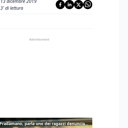
13 dicembre 2019
3
' di lettura
Caso Pradamano, parla uno dei ragazzi denunciati per la limonata: "Volevo anche aiutare i miei"