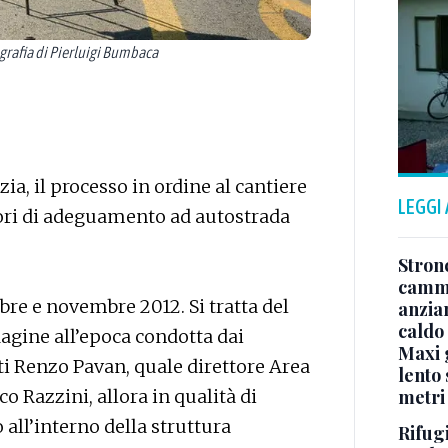
rafia di Pierluigi Bumbaca
zia, il processo in ordine al cantiere
LEGGI
avori di adeguamento ad autostrada
Stron
cammi
mbre e novembre 2012. Si tratta del
anzia
caldo
dagine all’epoca condotta dai
Maxi g
ti Renzo Pavan, quale direttore Area
lento 
metri
o Razzini, allora in qualità di
all’interno della struttura
Rifugi