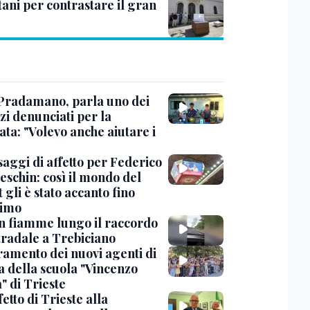
tani per contrastare il gran
Pradamano, parla uno dei
zi denunciati per la
ta: "Volevo anche aiutare i
saggi di affetto per Federico
eschin: così il mondo del
 gli è stato accanto fino
timo
in fiamme lungo il raccordo
tradale a Trebiciano
uramento dei nuovi agenti di
a della scuola "Vincenzo
" di Trieste
fetto di Trieste alla