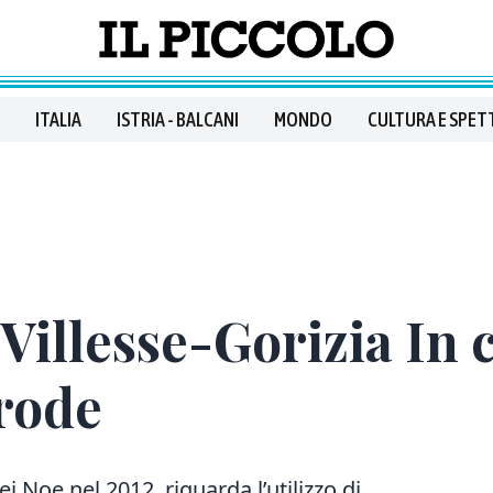
ITALIA
ISTRIA - BALCANI
MONDO
CULTURA E SPET
 Villesse-Gorizia In 
frode
i Noe nel 2012, riguarda l’utilizzo di