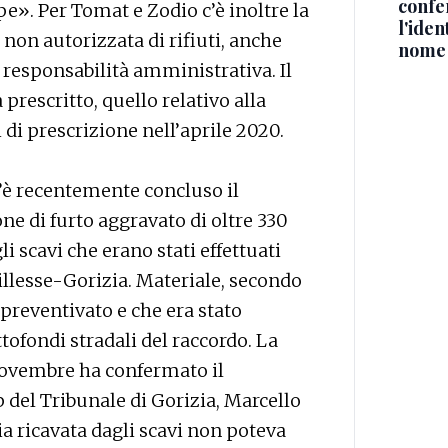
confe
pe». Per Tomat e Zodio c’è inoltre la
l'iden
 non autorizzata di rifiuti, anche
nome
i responsabilità amministrativa. Il
prescritto, quello relativo alla
di prescrizione nell’aprile 2020.
s’è recentemente concluso il
e di furto aggravato di oltre 330
i scavi che erano stati effettuati
Villesse-Gorizia. Materiale, secondo
preventivato e che era stato
ttofondi stradali del raccordo. La
1 novembre ha confermato il
 del Tribunale di Gorizia, Marcello
aia ricavata dagli scavi non poteva