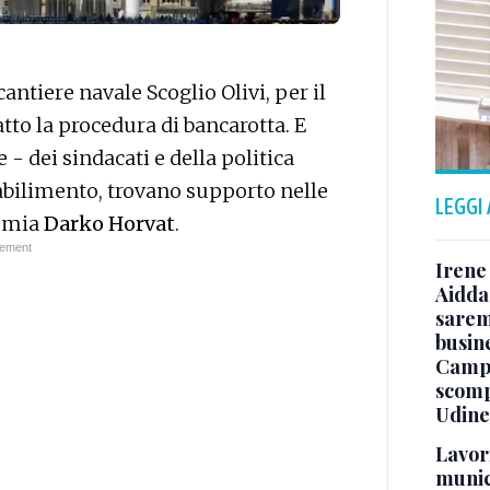
cantiere navale Scoglio Olivi, per il
tto la procedura di bancarotta. E
- dei sindacati e della politica
 stabilimento, trovano supporto nelle
LEGGI
nomia
Darko Horvat
.
Irene 
Aidda 
sarem
busin
Campo
scomp
Udine
Lavori
munici