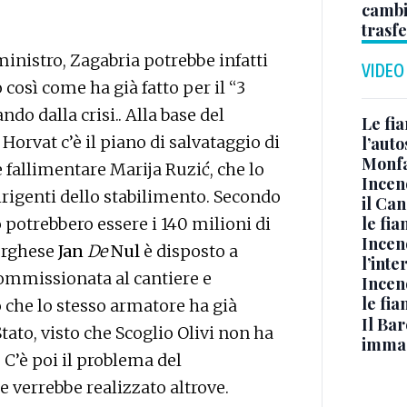
cambi
trasf
 ministro, Zagabria potrebbe infatti
VIDEO
così come ha già fatto per il “3
do dalla crisi.. Alla base del
Le fi
rvat c’è il piano di salvataggio di
l’auto
Monfa
e fallimentare Marija Ruzić, che lo
Incen
irigenti dello stabilimento. Secondo
il Ca
le fi
 potrebbero essere i 140 milioni di
Incen
urghese
Jan
De
Nul
è disposto a
l’inte
commissionata al cantiere e
Incen
le fi
o che lo stesso armatore ha già
Il Bar
tato, visto che Scoglio Olivi non ha
immag
. C’è poi il problema del
 verrebbe realizzato altrove.