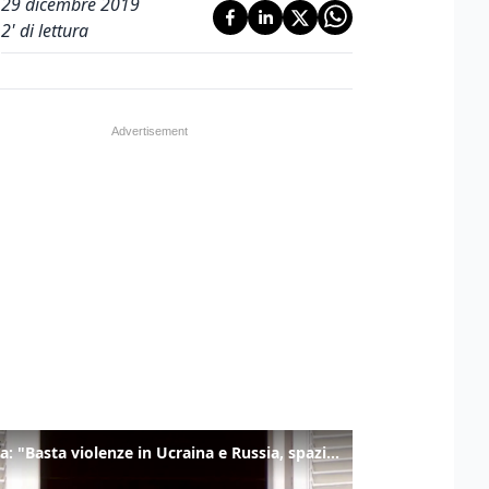
29 dicembre 2019
2
' di lettura
Il Papa: "Basta violenze in Ucraina e Russia, spazio a diplomazia"