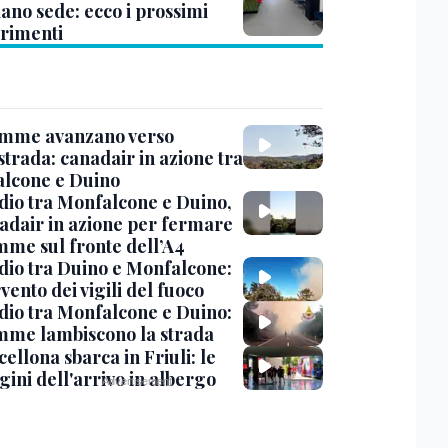
ano sede: ecco i prossimi
erimenti
amme avanzano verso
strada: canadair in azione tra
lcone e Duino
dio tra Monfalcone e Duino,
nadair in azione per fermare
amme sul fronte dell’A4
dio tra Duino e Monfalcone:
rvento dei vigili del fuoco
dio tra Monfalcone e Duino:
amme lambiscono la strada
cellona sbarca in Friuli: le
ini dell'arrivo in albergo