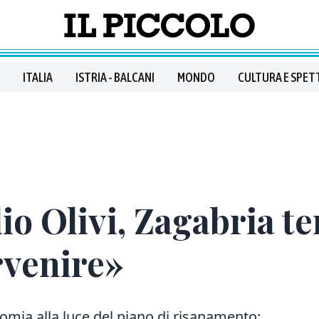
ITALIA
ISTRIA - BALCANI
MONDO
CULTURA E SPET
io Olivi, Zagabria t
rvenire»
omia alla luce del piano di risanamento: