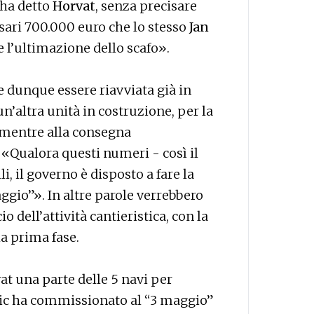
 ha detto
Horvat
, senza precisare
sari 700.000 euro che lo stesso
Jan
e l’ultimazione dello scafo».
be dunque essere riavviata già in
’altra unità in costruzione, per la
 mentre alla consegna
 «Qualora questi numeri - così il
i, il governo è disposto a fare la
aggio”». In altre parole verrebbero
io dell’attività cantieristica, con la
a prima fase.
t una parte delle 5 navi per
enic ha commissionato al “3 maggio”