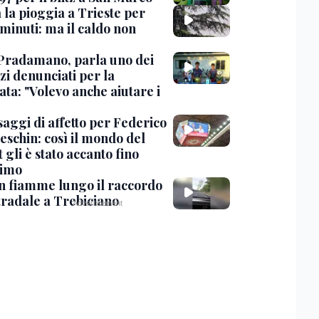
 la pioggia a Trieste per
minuti: ma il caldo non
Pradamano, parla uno dei
zi denunciati per la
ta: "Volevo anche aiutare i
saggi di affetto per Federico
eschin: così il mondo del
 gli è stato accanto fino
timo
in fiamme lungo il raccordo
tradale a Trebiciano