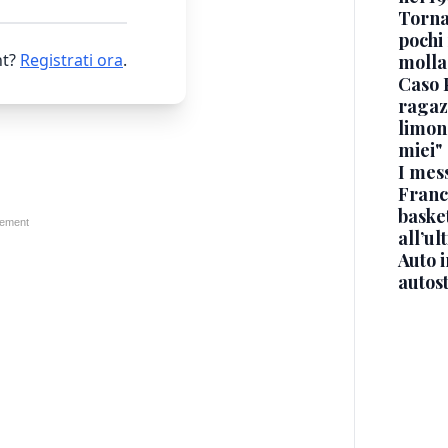
Torna
pochi 
t?
Registrati ora
.
molla
Caso 
ragaz
limona
miei"
I mes
Franc
basket
all’ul
Auto 
autos