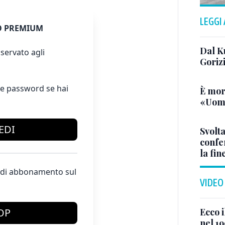
LEGGI
 PREMIUM
Dal K
servato agli
Goriz
e password se hai
È mor
«Uomo
EDI
Svolta
confer
la fin
te di abbonamento sul
VIDEO
Ecco i
OP
nel 19