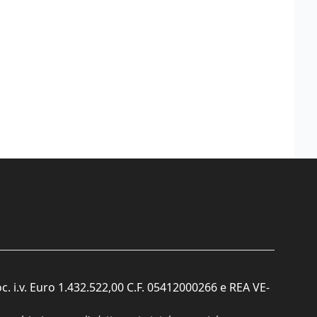
c. i.v. Euro 1.432.522,00 C.F. 05412000266 e REA VE-