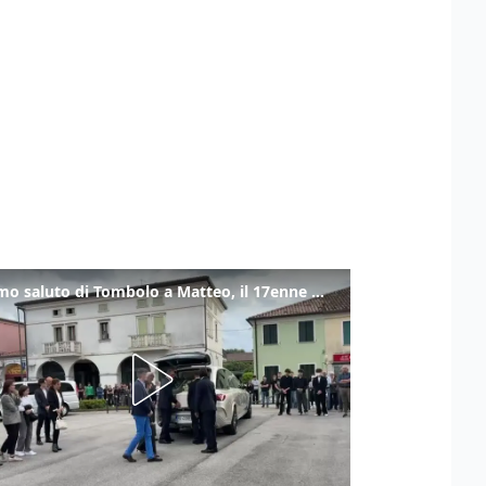
L'ultimo saluto di Tombolo a Matteo, il 17enne morto di tumore. Il video