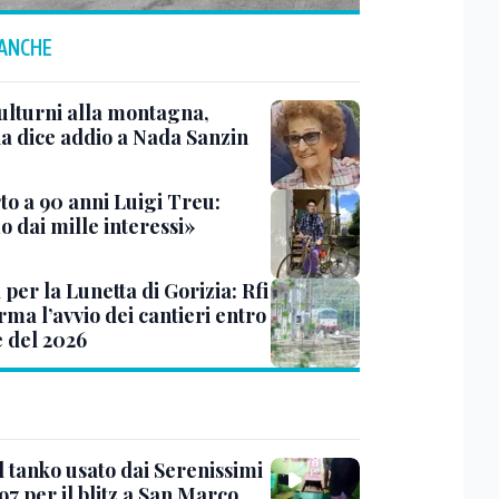
 ANCHE
ulturni alla montagna,
ia dice addio a Nada Sanzin
to a 90 anni Luigi Treu:
 dai mille interessi»
 per la Lunetta di Gorizia: Rfi
ma l’avvio dei cantieri entro
e del 2026
l tanko usato dai Serenissimi
97 per il blitz a San Marco