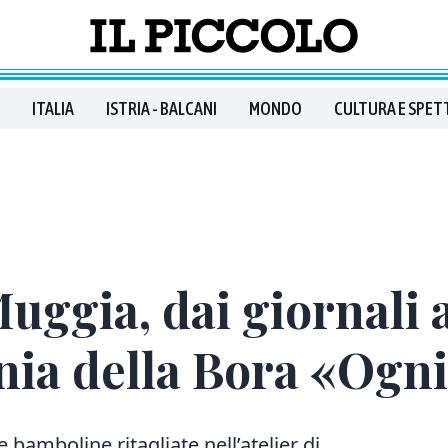
ITALIA
ISTRIA - BALCANI
MONDO
CULTURA E SPET
uggia, dai giornali a
ia della Bora «Ogni
e bamboline ritagliate nell’atelier di