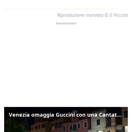
Riproduzione riservata © Il Piccolo
Venezia omaggia Guccini con una Cantata Anarchica in campo Santa Margherita