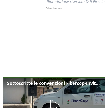
Riproduzione riservata © Il Piccolo
Sottoscritte le convenzioni Fibercop-Invitalia, fibra ottica per 477 mila civici