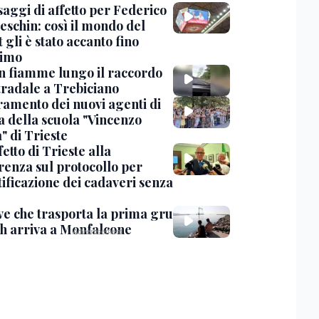
saggi di affetto per Federico
eschin: così il mondo del
 gli è stato accanto fino
timo
in fiamme lungo il raccordo
tradale a Trebiciano
uramento dei nuovi agenti di
a della scuola "Vincenzo
" di Trieste
fetto di Trieste alla
renza sul protocollo per
tificazione dei cadaveri senza
ve che trasporta la prima gru
th arriva a Monfalcone