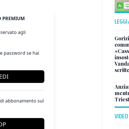
 PREMIUM
LEGGI
servato agli
Gorizi
comme
«Casso
e password se hai
insost
Vandal
scritt
EDI
Anzia
mentr
Triest
te di abbonamento sul
VIDEO
OP