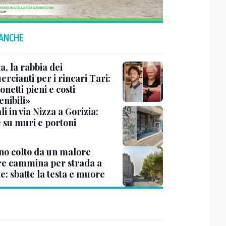
 ANCHE
a, la rabbia dei
rcianti per i rincari Tari:
netti pieni e costi
enibili»
i in via Nizza a Gorizia:
e su muri e portoni
no colto da un malore
e cammina per strada a
e: sbatte la testa e muore