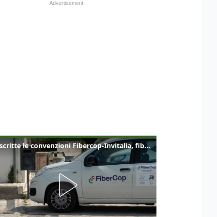
Sottoscritte le convenzioni Fibercop-Invitalia, fibra ottica per 477 mila civici