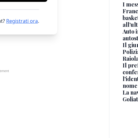
I mes
Franc
basket
t?
Registrati ora
.
all’ul
Auto 
autos
Il gi
Polizi
Raiola
Il pre
confe
l'iden
nome
La na
Golia