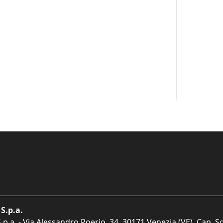
S.p.a.
p.a. - Via Alessandro Poerio, 34, 30171 Venezia (VE). Cap. So