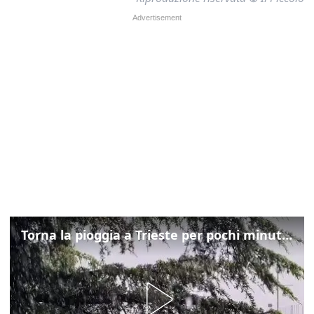
Torna la pioggia a Trieste per pochi minuti: ma il caldo non molla