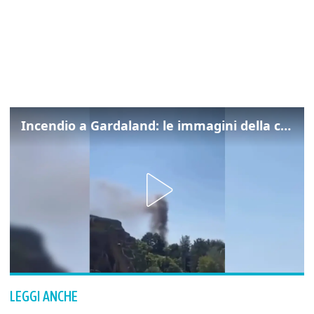
Incendio a Gardaland: le immagini della colonna di fumo
LEGGI ANCHE