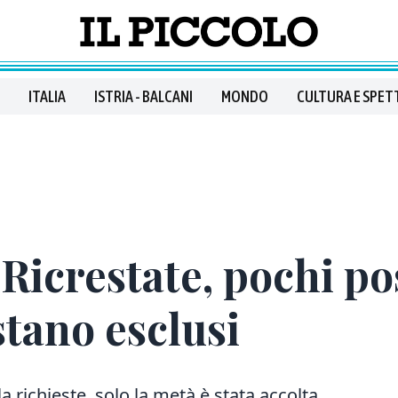
ITALIA
ISTRIA - BALCANI
MONDO
CULTURA E SPET
 Ricrestate, pochi pos
stano esclusi
a richieste, solo la metà è stata accolta.