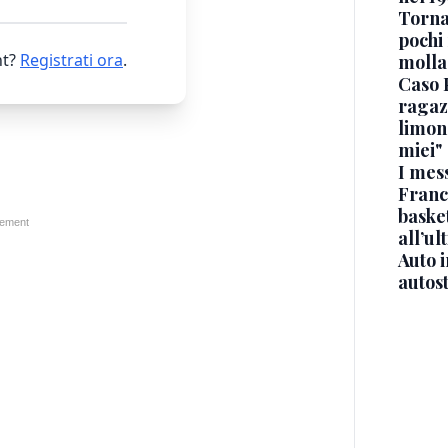
Torna
pochi 
t?
Registrati ora
.
molla
Caso 
ragaz
limona
miei"
I mes
Franc
basket
all’ul
Auto 
autos