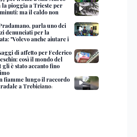
 la pioggia a Trieste per
minuti: ma il caldo non
Pradamano, parla uno dei
zi denunciati per la
ta: "Volevo anche aiutare i
saggi di affetto per Federico
eschin: così il mondo del
 gli è stato accanto fino
timo
in fiamme lungo il raccordo
tradale a Trebiciano