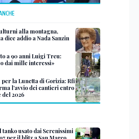
 ANCHE
ulturni alla montagna,
ia dice addio a Nada Sanzin
to a 90 anni Luigi Treu:
 dai mille interessi»
 per la Lunetta di Gorizia: Rfi
ma l’avvio dei cantieri entro
e del 2026
l tanko usato dai Serenissimi
97 per il blitz a San Marco