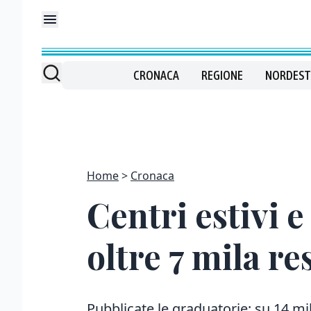
CRONACA
REGIONE
NORDEST
Home
Cronaca
Centri estivi e
oltre 7 mila re
Pubblicate le graduatorie: su 14 mil