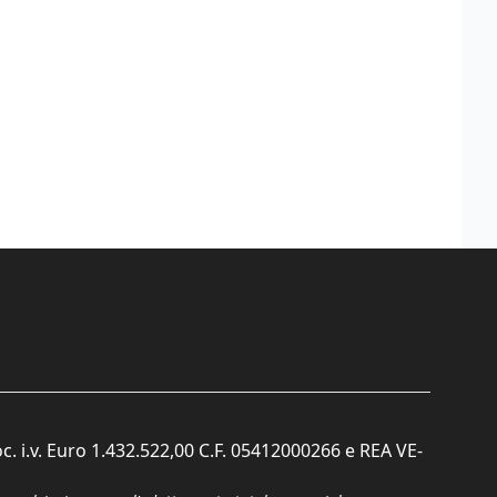
c. i.v. Euro 1.432.522,00 C.F. 05412000266 e REA VE-