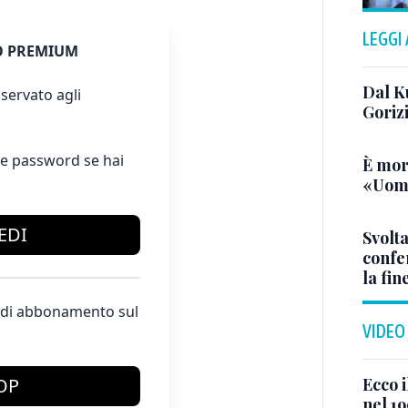
LEGGI
 PREMIUM
Dal K
servato agli
Goriz
e password se hai
È mor
«Uomo
EDI
Svolta
confer
la fin
te di abbonamento sul
VIDEO
Ecco i
OP
nel 19