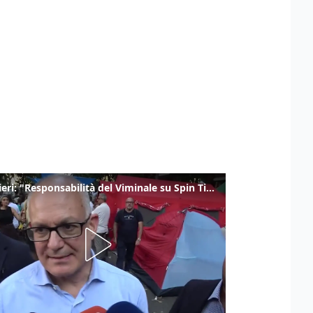
Gualtieri: "Responsabilità del Viminale su Spin Time? La posizione dei partiti è nota"