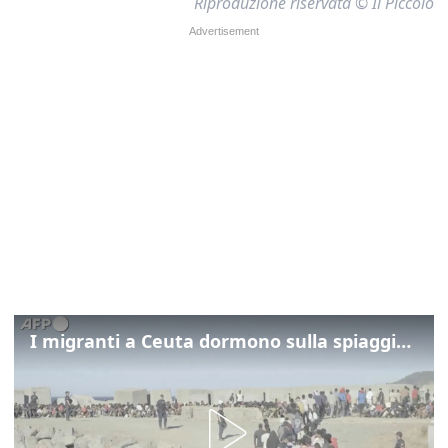
Riproduzione riservata © Il Piccolo
I migranti a Ceuta dormono sulla spiaggia: "Vogliamo entrare in Europa"