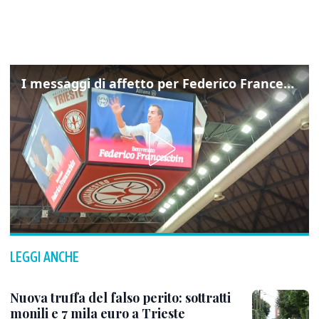
I messaggi di affetto per Federico Franceschin: così il mondo del basket gli è stato accanto fino all’ultimo
LEGGI ANCHE
Nuova truffa del falso perito: sottratti
monili e 7 mila euro a Trieste