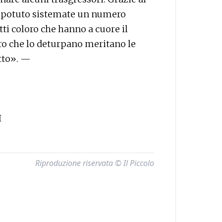
mo potuto sistemate un numero
ti coloro che hanno a cuore il
ro che lo deturpano meritano le
atto». —
I
Riproduzione riservata © Il Piccolo