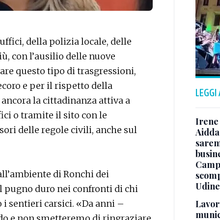
ffici, della polizia locale, delle
iù, con l’ausilio delle nuove
are questo tipo di trasgressioni,
ecoro e per il rispetto della
LEGGI
ancora la cittadinanza attiva a
ci o tramite il sito con le
Irene 
ori delle regole civili, anche sul
Aidda 
sarem
busin
Campo
all’ambiente di Ronchi dei
scomp
Udine
il pugno duro nei confronti di chi
Lavori
 i sentieri carsici. «Da anni –
munici
do e non smetteremo di ringraziare