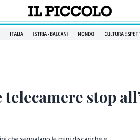
ITALIA
ISTRIA - BALCANI
MONDO
CULTURA E SPET
e telecamere stop al
dini che segnalano le mini discariche e