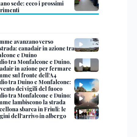
ano sede: ecco i prossimi
erimenti
amme avanzano verso
strada: canadair in azione tra
lcone e Duino
dio tra Monfalcone e Duino,
nadair in azione per fermare
amme sul fronte dell’A4
dio tra Duino e Monfalcone:
rvento dei vigili del fuoco
dio tra Monfalcone e Duino:
amme lambiscono la strada
cellona sbarca in Friuli: le
ini dell'arrivo in albergo