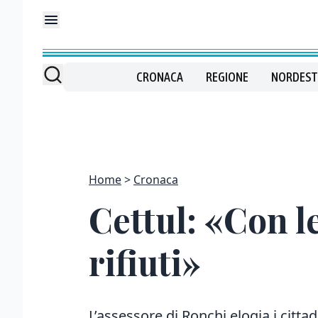
CRONACA
REGIONE
NORDEST
Home
Cronaca
Cettul: «Con l
rifiuti»
L’assessore di Ronchi elogia i citta