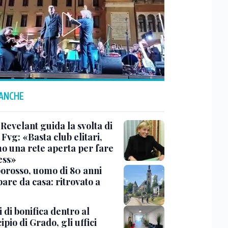
 ANCHE
Revelant guida la svolta di
Fvg: «Basta club elitari,
o una rete aperta per fare
ess»
rosso, uomo di 80 anni
are da casa: ritrovato a
 di bonifica dentro al
pio di Grado, gli uffici