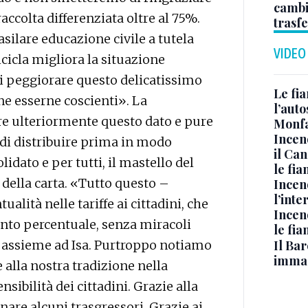
cambi
raccolta differenziata oltre al 75%.
trasf
asilare educazione civile a tutela
VIDEO
icicla migliora la situazione
di peggiorare questo delicatissimo
Le fi
ne esserne coscienti». La
l’auto
re ulteriormente questo dato e pure
Monfa
Incen
 di distribuire prima in modo
il Ca
dato e per tutti, il mastello del
le fi
 della carta. «Tutto questo –
Incen
l’inte
lità nelle tariffe ai cittadini, che
Incen
unto percentuale, senza miracoli
le fi
Il Bar
 assieme ad Isa. Purtroppo notiamo
immag
alla nostra tradizione nella
nsibilità dei cittadini. Grazie alla
are alcuni trasgressori. Grazie ai