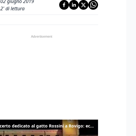
02 giugno 2019
2
' di lettura
Il concerto dedicato al gatto Rossini a Rovigo: ecco un estratto