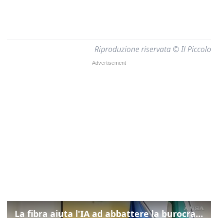
Riproduzione riservata © Il Piccolo
La fibra aiuta l'IA ad abbattere la burocrazia, progetto pilota in Veneto