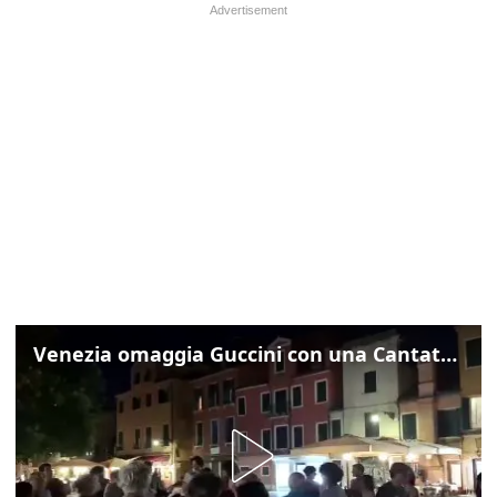
Venezia omaggia Guccini con una Cantata Anarchica in campo Santa Margherita