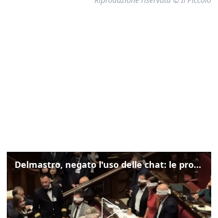
Delmastro, negato l'uso delle chat: le proteste di Avs e M5s