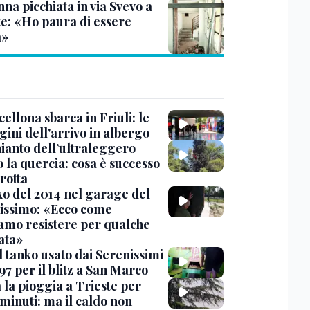
na picchiata in via Svevo a
te: «Ho paura di essere
a»
cellona sbarca in Friuli: le
ini dell'arrivo in albergo
hianto dell’ultraleggero
 la quercia: cosa è successo
rotta
nko del 2014 nel garage del
issimo: «Ecco come
amo resistere per qualche
ata»
l tanko usato dai Serenissimi
97 per il blitz a San Marco
 la pioggia a Trieste per
minuti: ma il caldo non