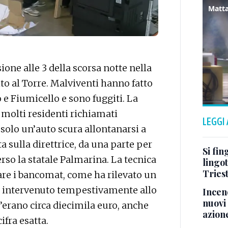
Matta
one alle 3 della scorsa notte nella
to al Torre. Malviventi hanno fatto
o e Fiumicello e sono fuggiti. La
i molti residenti richiamati
LEGGI
solo un’auto scura allontanarsi a
ta sulla direttrice, da una parte per
Si fin
rso la statale Palmarina. La tecnica
lingot
Tries
tare i bancomat, come ha rilevato un
l, intervenuto tempestivamente allo
Incend
nuovi 
’erano circa diecimila euro, anche
azion
ifra esatta.