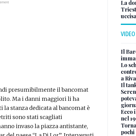
La don
Tries
uccis
VIDEO
Il Bar
immag
Lo sc
contro
a Riva
Il ta
quindi presumibilmente il bancomat
Seren
potev
olito. Ma i danni maggiori li ha
giorn
ti la stanza dedicata al bancomat è
Ecco i
riti sono stati scagliati
nel 19
Torna
hanno invaso la piazza antistante,
pochi 
bar del paese “La Di Lor”. Intervenuti