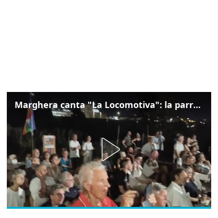
Marghera canta "La Locomotiva": la parrocchia della Cita ricorda Guccini