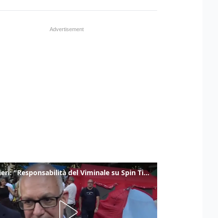
Gualtieri: "Responsabilità del Viminale su Spin Time? La posizione dei partiti è nota"