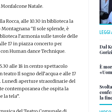
 Monfalcone Natale.
la Rocca, alle 10.30 in biblioteca la
o Montagnana “Il sole splende, è
LEGGI
iblioteca l’armonia sulle tavole delle
 Alle 17 in piazza concerto per
Dal K
a con Human dance Technique.
Goriz
5.30 alle 18 in centro spettacolo
È mor
«Uomo
n teatro Il sogno dell’acqua e alle 17
ò. Lunedì aperture straordinarie del
Svolta
rte contemporanea che ospita la
confer
 la tela”.
la fin
i musica del Teatro Comunale di