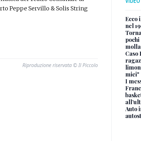
VIDEO
o Peppe Servillo & Solis String
Ecco i
nel 19
Torna
pochi 
molla
Caso 
ragaz
Riproduzione riservata © Il Piccolo
limona
miei"
I mes
Franc
basket
all’ul
Auto 
autos