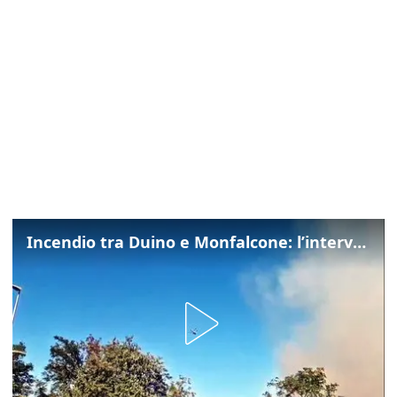
Incendio tra Duino e Monfalcone: l’intervento dei vigili del fuoco