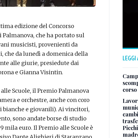
ettima edizione del Concorso
i Palmanova, che ha portato sul
ani musicisti, provenienti da
i, che da lunedì a domenica della
LEGGI
nte alle giurie, presiedute dai
orona e Gianna Visintin.
Campo
scomp
corso
o alle Scuole, il Premio Palmanova
camera e orchestre, anche con coro
Lavori
munici
 bianche e giovanili). Ai vincitori,
cambi
mento, sono andate borse di studio
trasf
Picchi
 mila euro. Il Premio alle Scuole è
madre 
sivo Dante Alighieri di Staranzano,