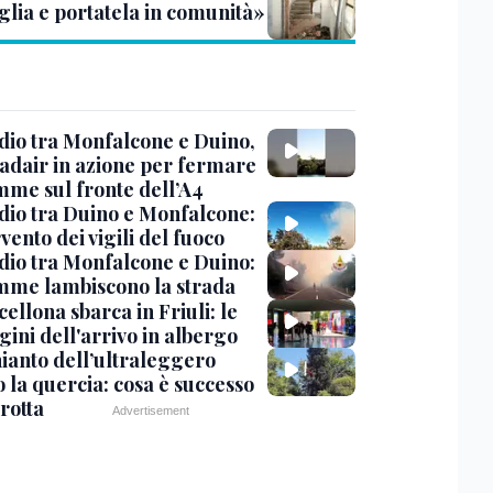
glia e portatela in comunità»
dio tra Monfalcone e Duino,
nadair in azione per fermare
amme sul fronte dell’A4
dio tra Duino e Monfalcone:
rvento dei vigili del fuoco
dio tra Monfalcone e Duino:
amme lambiscono la strada
cellona sbarca in Friuli: le
ini dell'arrivo in albergo
hianto dell’ultraleggero
 la quercia: cosa è successo
rotta