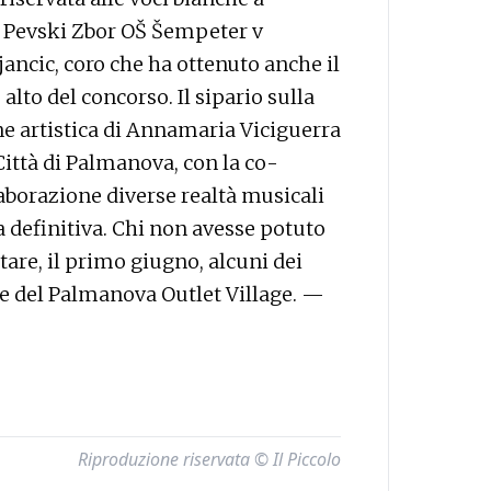
ki Pevski Zbor OŠ Šempeter v
rjancic, coro che ha ottenuto anche il
lto del concorso. Il sipario sulla
ne artistica di Annamaria Viciguerra
ttà di Palmanova, con la co-
borazione diverse realtà musicali
a definitiva. Chi non avesse potuto
ltare, il primo giugno, alcuni dei
le del Palmanova Outlet Village. —
Riproduzione riservata © Il Piccolo