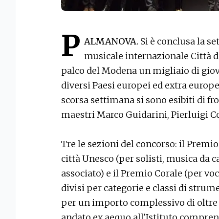
P
ALMANOVA.
Si è conclusa la s
musicale internazionale Città d
palco del Modena un migliaio di giov
diversi Paesi europei ed extra europe
scorsa settimana si sono esibiti di fro
maestri Marco Guidarini, Pierluigi C
Tre le sezioni del concorso: il Premi
città Unesco (per solisti, musica da 
associato) e il Premio Corale (per voci
divisi per categorie e classi di stru
per un importo complessivo di oltre 9
andato ex aequo all'Istituto compren