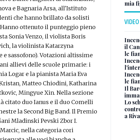
mia fi
ova e Bagnaria Arsa, all'Istituto
alenti che hanno brillato da solisti
VIDEO
 Hanno ottenuto il punteggio pieno
sta Sonia Venzo, il violista Boris
Incen
ch, la violinista Katarzyna
il Ca
le fi
e e sassofono). Votazioni altissime
Incen
ni allievi delle scuole primarie: i
l’inte
hia Logar e la pianista Maria Eva
Incen
le fi
Kristan, Matteo Chiodini, Katharina
Il Bar
tkovic, Mingyue Xin. Nella sezione
immag
Lo sc
à citato duo Ianus e il duo Comelli
contro
chestre la Second Big Band. Il Premio
a Riva
ešani Mladinski Pevski Zbor I.
Marcic, nella categoria cori
 riservata alle voci bianche a