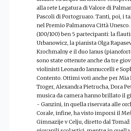
alla rete Legatura di Valore di Palman
Pascoli di Portogruaro. Tanti, poi, i t
nel Premio Palmanova Città Unesco.
(100/100) ben 5 partecipanti: la flauti
Urbanowicz, la pianista Olga Rapasevi
Krochmalny e il duo Ianus (pianofort
sono state ottenute anche da tre giova
violinisti Leonardo Iannuccelli e Sop
Contento. Ottimi voti anche per Mia 
Troger, Alexandra Pietrucha, Dora Pe
musica da camera hanno brillato il gi
- Ganzini, in quella riservata alle or
Corale, infine, ha visto imporsi il M
Gimnazije v Celju, diretto dal Tomaž 
giovanili scolastici, mentre in quella