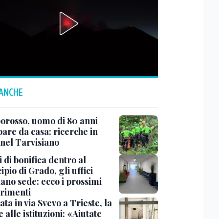
 ANCHE
rosso, uomo di 80 anni
are da casa: ricerche in
 nel Tarvisiano
 di bonifica dentro al
pio di Grado, gli uffici
ano sede: ecco i prossimi
erimenti
ata in via Svevo a Trieste, la
alle istituzioni: «Aiutate