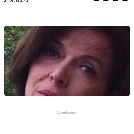
2
' di lettura