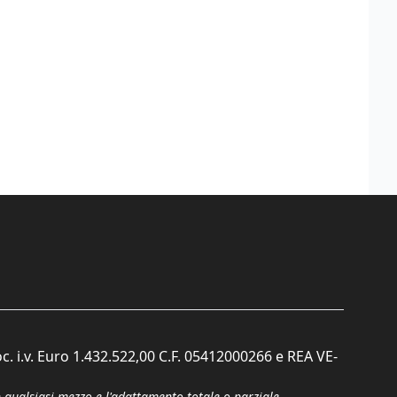
c. i.v. Euro 1.432.522,00 C.F. 05412000266 e REA VE-
n qualsiasi mezzo e l'adattamento totale o parziale.