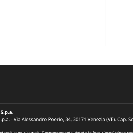
S.p.a.
p.a. - Via Alessandro Poerio, 34, 30171 Venezia (VE). Cap. So
dei testi sono riservati. È espressamente vietata la loro riproduzione co