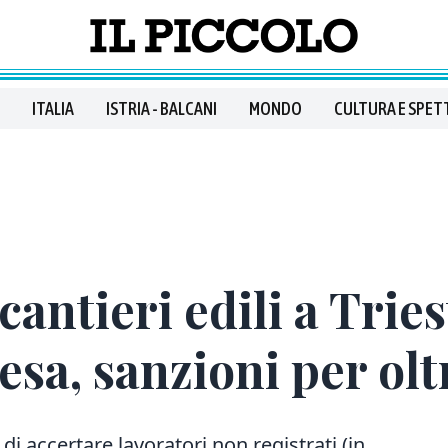
ITALIA
ISTRIA - BALCANI
MONDO
CULTURA E SPET
 cantieri edili a Trie
resa, sanzioni per ol
 di accertare lavoratori non registrati (in