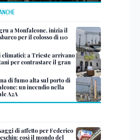
 ANCHE
ru a Monfalcone, inizia il
sbarco per il colosso di 110
 climatici: a Trieste arrivano
tani per contrastare il gran
a di fumo alta sul porto di
lcone: un incendio nella
ale A2A
saggi di affetto per Federico
eschin: così il mondo del