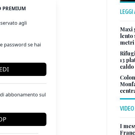
 PREMIUM
LEGGI
servato agli
Maxi g
lento 
metri
e password se hai
Rifugi
13 pla
caldo
EDI
Colonn
Monfa
centr
te di abbonamento sul
VIDEO
OP
I mes
Franc