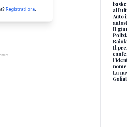
basket
t?
Registrati ora
.
all’ul
Auto 
autos
Il gi
Polizi
Raiola
Il pre
confe
l'iden
nome
La na
Golia