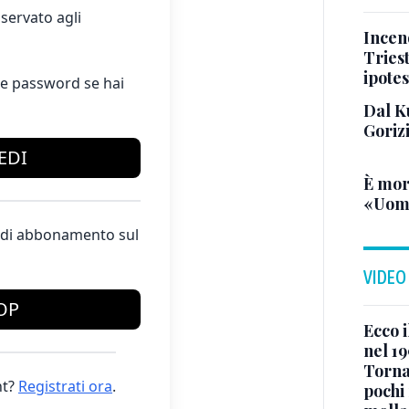
servato agli
Incend
Triest
ipotes
e password se hai
Dal K
Goriz
EDI
È mor
«Uomo
te di abbonamento sul
VIDEO
OP
Ecco i
nel 19
Torna
t?
Registrati ora
.
pochi 