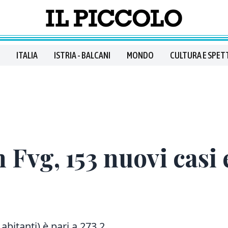
ITALIA
ISTRIA - BALCANI
MONDO
CULTURA E SPET
 Fvg, 153 nuovi casi 
abitanti) è pari a 273,2