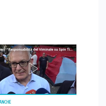
Gualtieri: "Responsabilità del Viminale su Spin Time? La posizione dei partiti è nota"
 ANCHE