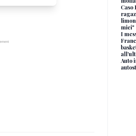
molla
Caso 
ragaz
limona
miei"
I mes
Franc
basket
all’ul
Auto 
autos