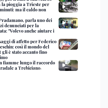
 la pioggia a Trieste per
minuti: ma il caldo non
Pradamano, parla uno dei
zi denunciati per la
ta: "Volevo anche aiutare i
saggi di affetto per Federico
eschin: così il mondo del
 gli è stato accanto fino
timo
in fiamme lungo il raccordo
tradale a Trebiciano