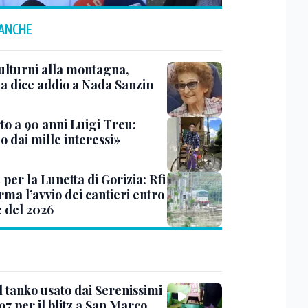
 ANCHE
ulturni alla montagna,
ia dice addio a Nada Sanzin
to a 90 anni Luigi Treu:
 dai mille interessi»
 per la Lunetta di Gorizia: Rfi
ma l’avvio dei cantieri entro
e del 2026
l tanko usato dai Serenissimi
97 per il blitz a San Marco