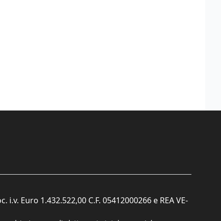
c. i.v. Euro 1.432.522,00 C.F. 05412000266 e REA VE-