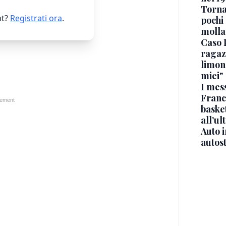
Torna
t?
Registrati ora
.
pochi 
molla
Caso 
ragaz
limona
miei"
I mes
Franc
basket
all’ul
Auto 
autos