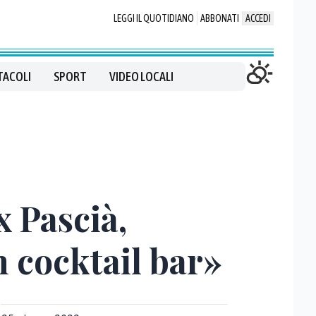
LEGGI IL QUOTIDIANO
ABBONATI
ACCEDI
TACOLI
SPORT
VIDEO LOCALI
x Pascià,
n cocktail bar»