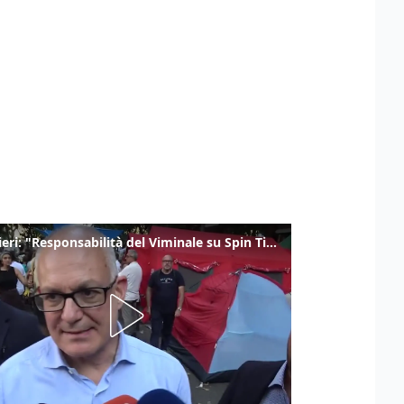
Gualtieri: "Responsabilità del Viminale su Spin Time? La posizione dei partiti è nota"