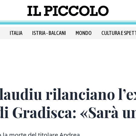
ITALIA
ISTRIA - BALCANI
MONDO
CULTURA E SPET
laudiu rilanciano l’e
 di Gradisca: «Sarà u
 la morte del titolare Andrea