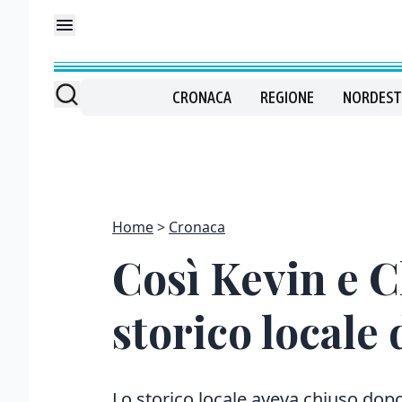
CRONACA
REGIONE
NORDEST
Home
Cronaca
Così Kevin e C
storico locale
Lo storico locale aveva chiuso dopo