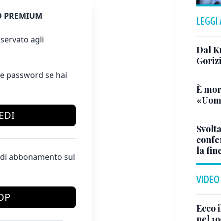
 PREMIUM
LEGGI
servato agli
Dal K
Goriz
e password se hai
È mor
«Uomo
EDI
Svolta
confer
la fin
te di abbonamento sul
VIDEO
OP
Ecco i
nel 19