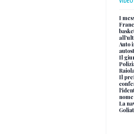
VIDEO
I mes
Franc
basket
all’ul
Auto 
autos
Il gi
Polizi
Raiola
Il pre
confe
l'iden
nome
La na
Golia