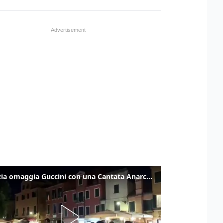
Venezia omaggia Guccini con una Cantata Anarchica in campo Santa Margherita