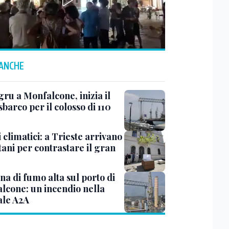
 ANCHE
ru a Monfalcone, inizia il
sbarco per il colosso di 110
 climatici: a Trieste arrivano
tani per contrastare il gran
a di fumo alta sul porto di
lcone: un incendio nella
ale A2A