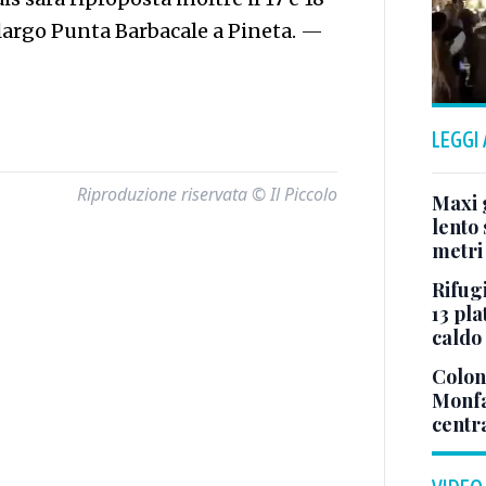
largo Punta Barbacale a Pineta.
—
LEGGI
Riproduzione riservata © Il Piccolo
Maxi g
lento 
metri
Rifugi
13 pla
caldo
Colonn
Monfa
centr