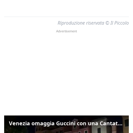
Riproduzione riservata © Il Piccolo
Venezia omaggia Guccini con una Cantata Anarchica in campo Santa Margherita