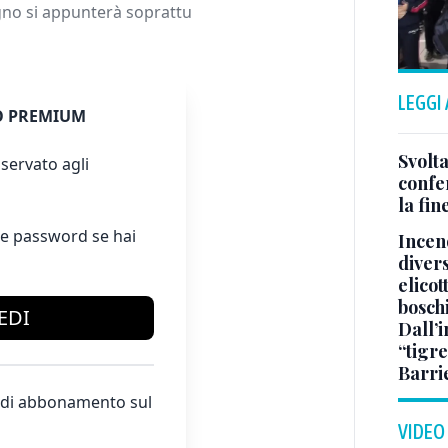
gno si appunterà soprattu
LEGGI
 PREMIUM
Svolta
servato agli
confer
la fin
e password se hai
Incend
divers
elicot
bosch
EDI
Dall’
“tigre
Barri
te di abbonamento sul
VIDEO