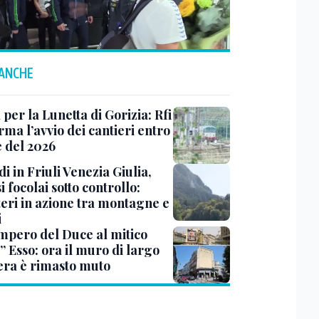
 ANCHE
 per la Lunetta di Gorizia: Rfi
ma l’avvio dei cantieri entro
e del 2026
i in Friuli Venezia Giulia,
i focolai sotto controllo:
teri in azione tra montagne e
i
impero del Duce al mitico
” Esso: ora il muro di largo
era è rimasto muto