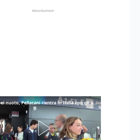
Europei nuoto, Pellacani rientra in Italia con gli azzurri dei tuffi