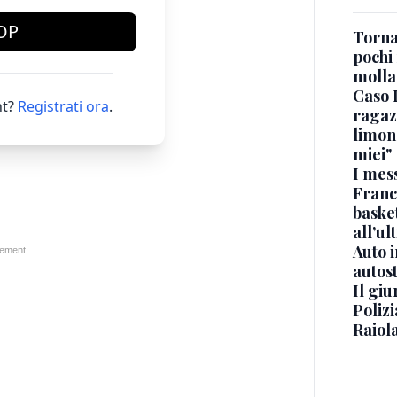
OP
Torna
pochi 
molla
Caso 
t?
Registrati ora
.
ragaz
limona
miei"
I mes
Franc
basket
all’ul
Auto 
autos
Il gi
Polizi
Raiola