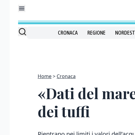
CRONACA
REGIONE
NORDEST
Home
Cronaca
«Dati del mare
dei tuffi
Rientrano nei limiti i valori dell’ac