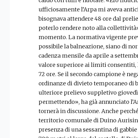
caldo con tuffi e nuotate. «Ero fiduc
ufficiosamente l’Arpa mi aveva antici
bisognava attendere 48 ore dal prelie
poterlo rendere noto alla collettività
momento. La normativa vigente preved
possibile la balneazione, siano di n
cadenza mensile da aprile a settemb
valore superiore ai limiti consentiti,
72 ore. Se il secondo campione è neg
ordinanze di divieto temporaneo di 
ulteriore prelievo suppletivo gioved
permettendo», ha già annunciato l’Ar
tornerà in discussione. Anche perché 
territorio comunale di Duino Aurisin
presenza di una sessantina di gabbie 