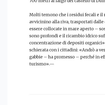
700 metri al largo del castello di Dui
Molti temono che i residui fecali e
avvicinino alla riva, trasportati dall
essere collocate in mare aperto – sos
sono profondi e il ricambio idrico suf
concentrazione di depositi organici». 
schierata con i cittadini: «Andrò a ver
gabbie – ha promesso – perché in effe
turismo».—