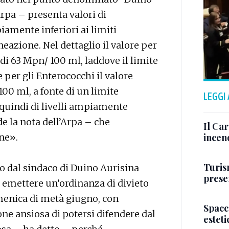
Arpa – presenta valori di
iamente inferiori ai limiti
neazione. Nel dettaglio il valore per
e di 63 Mpn/ 100 ml, laddove il limite
per gli Enterococchi il valore
100 ml, a fonte di un limite
LEGGI
 quindi di livelli ampiamente
de la nota dell’Arpa – che
Il Ca
ne».
incen
Turis
vo dal sindaco di Duino Aurisina
presen
r emettere un’ordinanza di divieto
menica di metà giugno, con
Spacc
ne ansiosa di potersi difendere dal
esteti