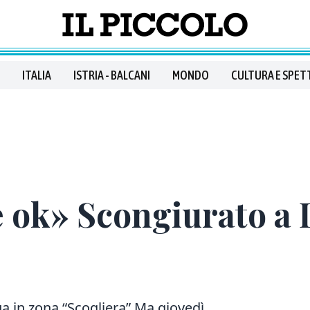
ITALIA
ISTRIA - BALCANI
MONDO
CULTURA E SPET
 ok» Scongiurato a 
qua in zona “Scogliera” Ma giovedì