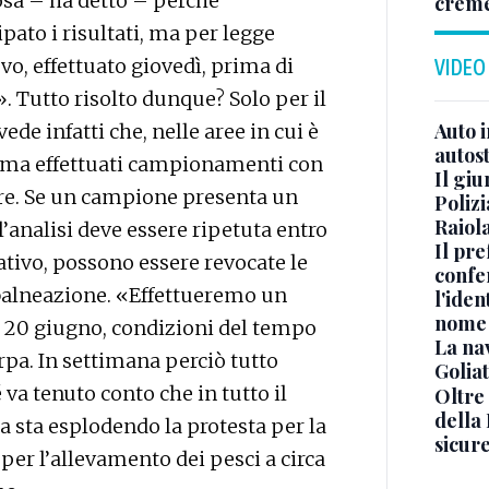
iosa – ha detto – perché
crem
pato i risultati, ma per legge
vo, effettuato giovedì, prima di
VIDEO
». Tutto risolto dunque? Solo per il
Auto 
e infatti che, nelle aree in cui è
autos
orma effettuati campionamenti con
Il gi
re. Se un campione presenta un
Polizi
Raiola
 l’analisi deve essere ripetuta entro
Il pre
ativo, possono essere revocate le
confe
balneazione. «Effettueremo un
l'iden
nome
ì 20 giugno, condizioni del tempo
La na
pa. In settimana perciò tutto
Golia
va tenuto conto che in tutto il
Oltre
della
a sta esplodendo la protesta per la
sicur
per l’allevamento dei pesci a circa