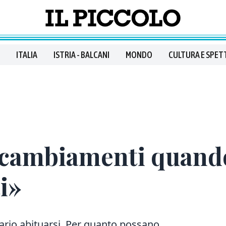
ITALIA
ISTRIA - BALCANI
MONDO
CULTURA E SPET
 cambiamenti quand
i»
rio abituarsi. Per quanto possano