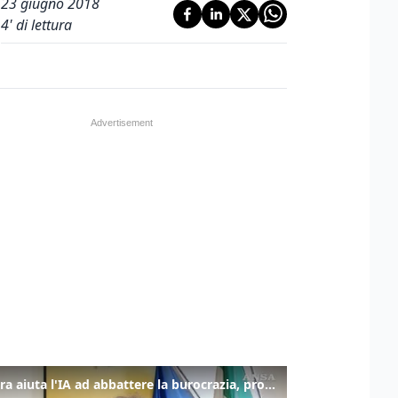
23 giugno 2018
4
' di lettura
La fibra aiuta l'IA ad abbattere la burocrazia, progetto pilota in Veneto