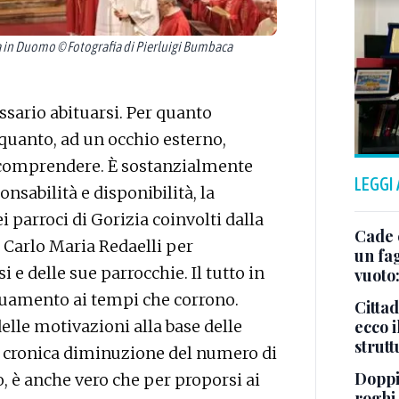
 in Duomo © Fotografia di Pierluigi Bumbaca
sario abituarsi. Per quanto
 quanto, ad un occhio esterno,
 comprendere. È sostanzialmente
LEGGI
nsabilità e disponibilità, la
 parroci di Gorizia coinvolti dalla
Cade 
 Carlo Maria Redaelli per
un fa
i e delle sue parrocchie. Il tutto in
vuoto
guamento ai tempi che corrono.
Cittad
ecco i
delle motivazioni alla base delle
strut
ai cronica diminuzione del numero di
Doppi
o, è anche vero che per proporsi ai
roghi