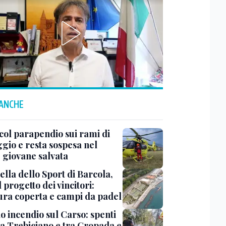
 ANCHE
col parapendio sui rami di
ggio e resta sospesa nel
: giovane salvata
ella dello Sport di Barcola,
l progetto dei vincitori:
tura coperta e campi da padel
o incendio sul Carso: spenti
 a Trebiciano e tra Gropada e