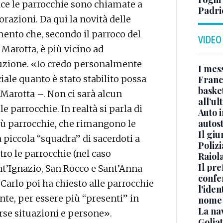
ce le parrocchie sono chiamate a
Padri
orazioni. Da qui la novità delle
ento che, secondo il parroco del
VIDEO
Marotta, è più vicino ad
luzione. «Io credo personalmente
I mes
ale quanto è stato stabilito possa
Franc
basket
Marotta –. Non ci sarà alcun
all’ul
 parrocchie. In realtà si parla di
Auto 
autos
iù parrocchie, che rimangono le
Il gi
 piccola “squadra” di sacerdoti a
Polizi
tro le parrocchie (nel caso
Raiola
Il pre
nt’Ignazio, San Rocco e Sant’Anna
confe
 Carlo poi ha chiesto alle parrocchie
l'iden
te, per essere più “presenti” in
nome
La na
verse situazioni e persone».
Golia