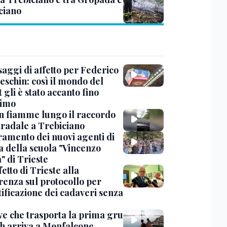
ciano
saggi di affetto per Federico
eschin: così il mondo del
 gli è stato accanto fino
timo
in fiamme lungo il raccordo
tradale a Trebiciano
uramento dei nuovi agenti di
a della scuola "Vincenzo
" di Trieste
fetto di Trieste alla
renza sul protocollo per
tificazione dei cadaveri senza
ve che trasporta la prima gru
th arriva a Monfalcone