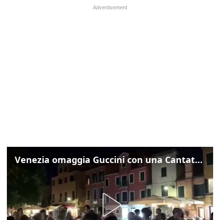
Venezia omaggia Guccini con una Cantata Anarchica in campo Santa Margherita