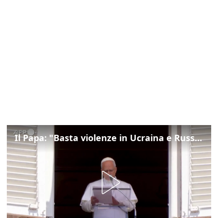
Il Papa: "Basta violenze in Ucraina e Russia, spazio a diplomazia"