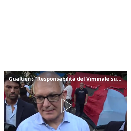
Gualtieri: "Responsabilità del Viminale su Spin Time? La posizione dei partiti è nota"