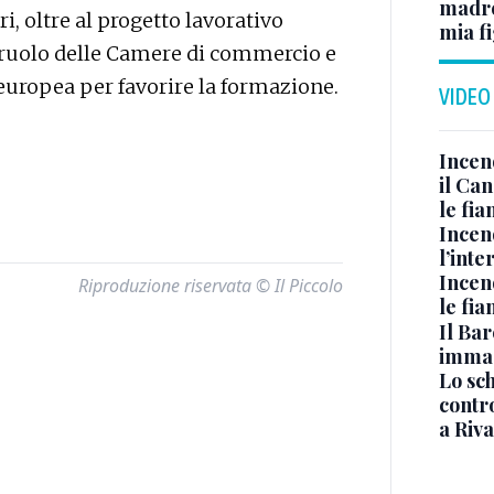
madre 
i, oltre al progetto lavorativo
mia fi
il ruolo delle Camere di commercio e
 europea per favorire la formazione.
VIDEO
Incen
il Ca
le fi
Incen
l’inte
Incen
Riproduzione riservata © Il Piccolo
le fi
Il Bar
immag
Lo sc
contro
a Riva