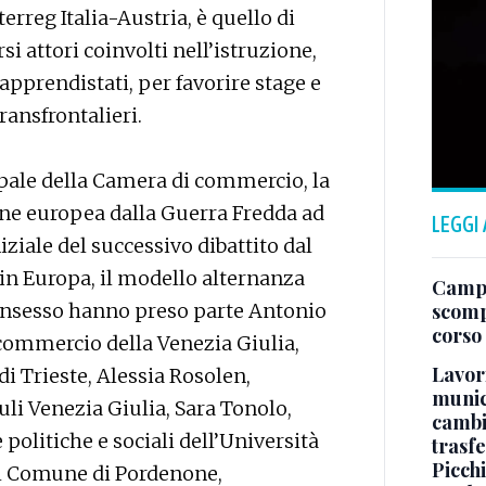
rreg Italia-Austria, è quello di
si attori coinvolti nell’istruzione,
 apprendistati, per favorire stage e
ransfrontalieri.
pale della Camera di commercio, la
ne europea dalla Guerra Fredda ad
LEGGI
iziale del successivo dibattito dal
e in Europa, il modello alternanza
Campo
consesso hanno preso parte Antonio
scomp
corso
 commercio della Venezia Giulia,
Lavori
i Trieste, Alessia Rosolen,
munici
uli Venezia Giulia, Sara Tonolo,
cambi
politiche e sociali dell’Università
trasf
Picchi
del Comune di Pordenone,