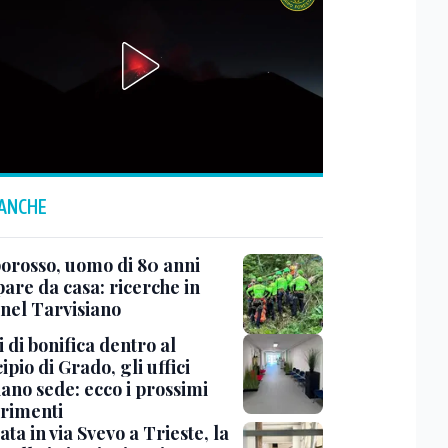
 ANCHE
rosso, uomo di 80 anni
are da casa: ricerche in
 nel Tarvisiano
 di bonifica dentro al
pio di Grado, gli uffici
ano sede: ecco i prossimi
erimenti
ata in via Svevo a Trieste, la