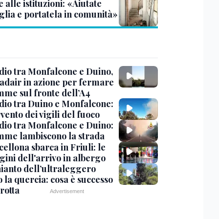
alle istituzioni: «Aiutate
glia e portatela in comunità»
dio tra Monfalcone e Duino,
nadair in azione per fermare
amme sul fronte dell’A4
dio tra Duino e Monfalcone:
rvento dei vigili del fuoco
dio tra Monfalcone e Duino:
amme lambiscono la strada
cellona sbarca in Friuli: le
ini dell'arrivo in albergo
hianto dell’ultraleggero
 la quercia: cosa è successo
rotta