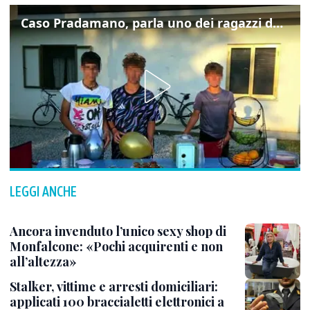
Caso Pradamano, parla uno dei ragazzi denunciati per la limonata: "Volevo anche aiutare i miei"
LEGGI ANCHE
Ancora invenduto l’unico sexy shop di
Monfalcone: «Pochi acquirenti e non
all’altezza»
Stalker, vittime e arresti domiciliari:
applicati 100 braccialetti elettronici a