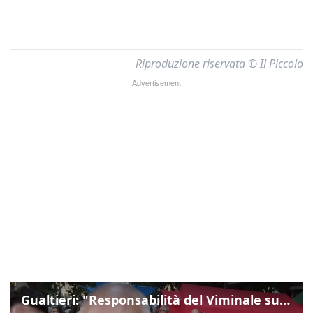
Riproduzione riservata © Il Piccolo
Gualtieri: "Responsabilità del Viminale su Spin Time? La posizione dei partiti è nota"