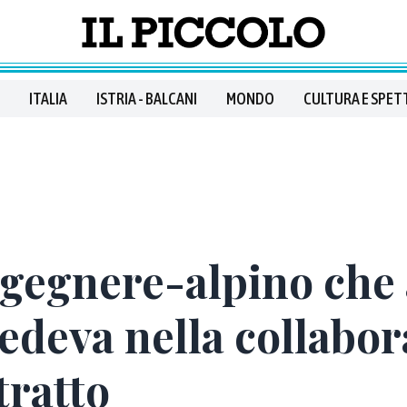
ITALIA
ISTRIA - BALCANI
MONDO
CULTURA E SPET
ngegnere-alpino che
deva nella collabor
itratto