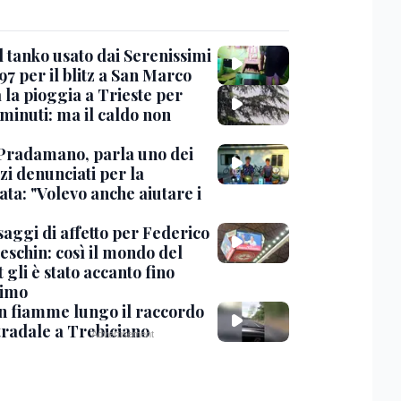
l tanko usato dai Serenissimi
97 per il blitz a San Marco
 la pioggia a Trieste per
minuti: ma il caldo non
Pradamano, parla uno dei
zi denunciati per la
ta: "Volevo anche aiutare i
saggi di affetto per Federico
eschin: così il mondo del
 gli è stato accanto fino
timo
in fiamme lungo il raccordo
tradale a Trebiciano