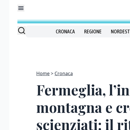
CRONACA
REGIONE
NORDEST
Home
Cronaca
Fermeglia, l’i
montagna e cre
scienziati: il r