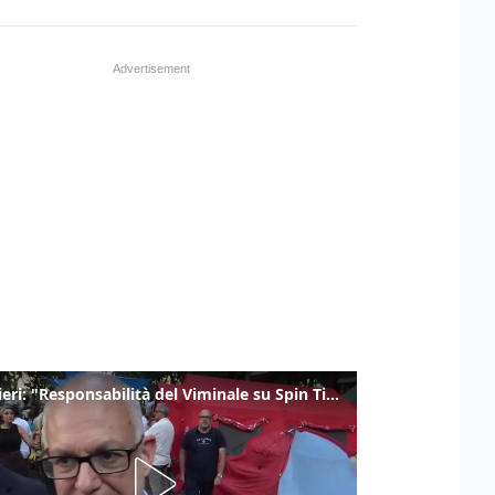
Gualtieri: "Responsabilità del Viminale su Spin Time? La posizione dei partiti è nota"