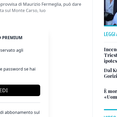
mprovvisa di Maurizio Fermeglia, può dare
ita sul Monte Carso, luo
LEGGI
 PREMIUM
Incend
servato agli
Triest
ipotes
e password se hai
Dal K
Goriz
EDI
È mor
«Uomo
te di abbonamento sul