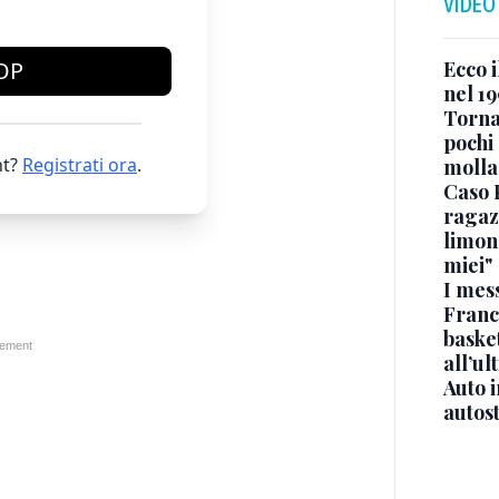
VIDEO
Ecco i
OP
nel 19
Torna
pochi 
t?
Registrati ora
.
molla
Caso 
ragaz
limona
miei"
I mes
Franc
basket
all’ul
Auto 
autos