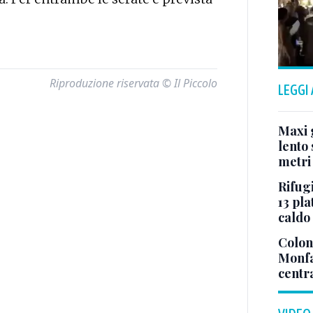
Riproduzione riservata © Il Piccolo
LEGGI
Maxi g
lento 
metri
Rifugi
13 pla
caldo
Colonn
Monfa
centr