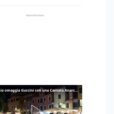
Venezia omaggia Guccini con una Cantata Anarchica in campo Santa Margherita