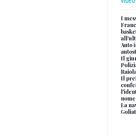
VIDEO
I mes
Franc
basket
all’ul
Auto 
autos
Il gi
Polizi
Raiola
Il pre
confe
l'iden
nome
La na
Golia