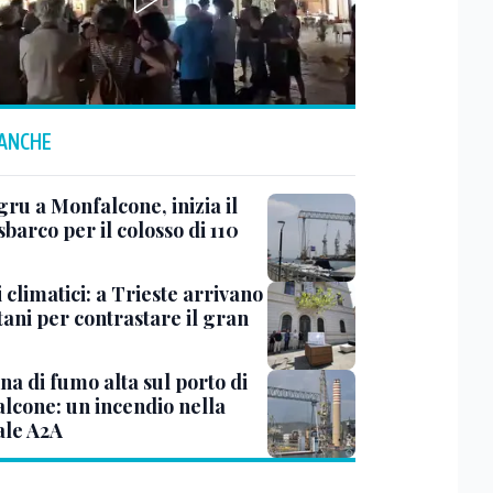
 ANCHE
ru a Monfalcone, inizia il
sbarco per il colosso di 110
 climatici: a Trieste arrivano
tani per contrastare il gran
a di fumo alta sul porto di
lcone: un incendio nella
ale A2A