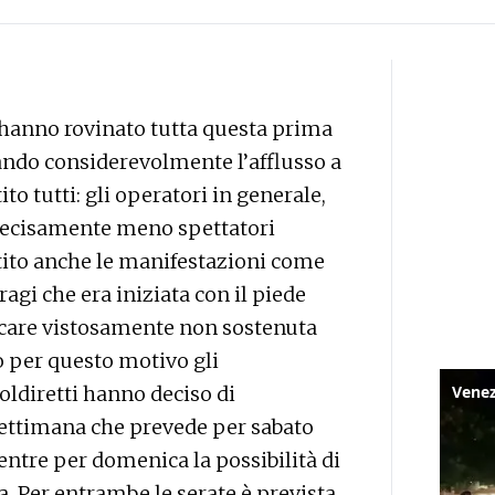
 hanno rovinato tutta questa prima
ando considerevolmente l’afflusso a
o tutti: gli operatori in generale,
 decisamente meno spettatori
ntito anche le manifestazioni come
ragi che era iniziata con il piede
icare vistosamente non sostenuta
o per questo motivo gli
Coldiretti hanno deciso di
settimana che prevede per sabato
entre per domenica la possibilità di
a. Per entrambe le serate è prevista