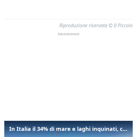
Riproduzione riservata © Il Piccolo
In Italia il 34% di mare e laghi inquinati, colpa della maladepurazione