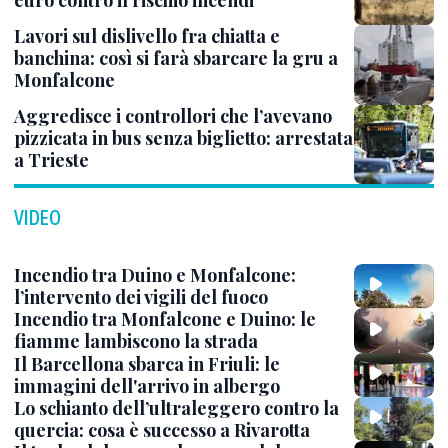
euro contro il rischio incendi
Lavori sul dislivello fra chiatta e
banchina: così si farà sbarcare la gru a
Monfalcone
Aggredisce i controllori che l’avevano
pizzicata in bus senza biglietto: arrestata
a Trieste
VIDEO
Incendio tra Duino e Monfalcone:
l’intervento dei vigili del fuoco
Incendio tra Monfalcone e Duino: le
fiamme lambiscono la strada
Il Barcellona sbarca in Friuli: le
immagini dell'arrivo in albergo
Lo schianto dell’ultraleggero contro la
quercia: cosa è successo a Rivarotta