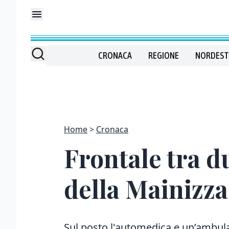
CRONACA
REGIONE
NORDEST
Home
Cronaca
Frontale tra d
della Mainizza,
Sul posto l'automedica e un’ambul