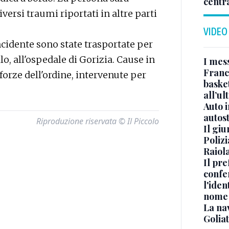
centr
versi traumi riportati in altre parti
VIDEO
ncidente sono state trasportate per
o, all'ospedale di Gorizia. Cause in
I mes
Franc
forze dell'ordine, intervenute per
basket
all’ul
Auto 
autos
Riproduzione riservata © Il Piccolo
Il gi
Polizi
Raiola
Il pre
confe
l'iden
nome
La na
Golia