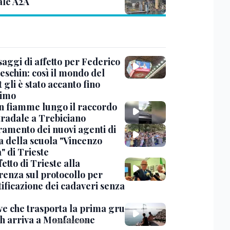
ale A2A
saggi di affetto per Federico
eschin: così il mondo del
 gli è stato accanto fino
timo
in fiamme lungo il raccordo
tradale a Trebiciano
uramento dei nuovi agenti di
a della scuola "Vincenzo
" di Trieste
fetto di Trieste alla
renza sul protocollo per
tificazione dei cadaveri senza
ve che trasporta la prima gru
th arriva a Monfalcone