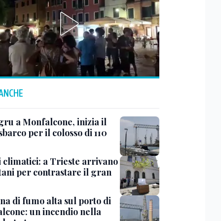
 ANCHE
ru a Monfalcone, inizia il
sbarco per il colosso di 110
 climatici: a Trieste arrivano
tani per contrastare il gran
a di fumo alta sul porto di
lcone: un incendio nella