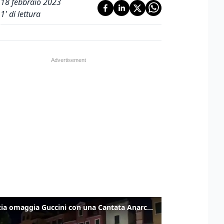
18 febbraio 2023
1
' di lettura
Venezia omaggia Guccini con una Cantata Anarchica in campo Santa Margherita