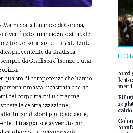
 Mainizza, a Lucinico di Gorizia,
 si è verificato un incidente stradale
io e tre persone sono rimaste ferite.
edica proveniente da Gradisca
LEGGI
 sempre da Gradisca d'Isonzo e una
orizia.
Maxi g
o per quanto di competenza che hanno
lento 
metri
a persona rimasta incastrata che ha
arti del corpo tra cui un trauma
Rifugi
13 pla
isposta la centralizzazione
caldo
allo, in condizioni piuttosto serie,
Colonn
ente; il trasporto è avvenuto con
Monfa
ica a bordo. La persona sarà