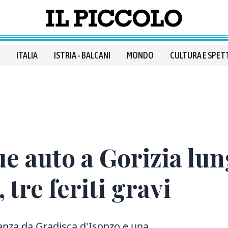
ITALIA
ISTRIA - BALCANI
MONDO
CULTURA E SPET
ue auto a Gorizia lu
 tre feriti gravi
anza da Gradisca d'Isonzo e una