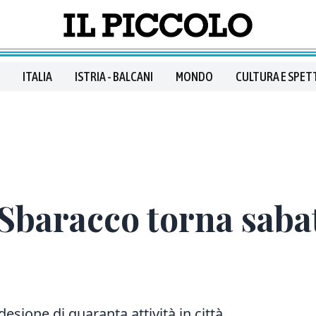
ITALIA
ISTRIA - BALCANI
MONDO
CULTURA E SPET
o Sbaracco torna saba
desione di quaranta attività in città.