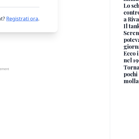
Lo sc
contro
t?
Registrati ora
.
a Riva
Il ta
Seren
potev
giorn
Ecco i
nel 19
Torna
pochi 
molla