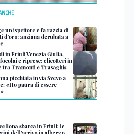
 ANCHE
ge un ispettore e fa razzia di
ti d’oro: anziana derubata a
te
i in Friuli Venezia Giulia,
focolai e riprese: elicotteri in
e tra Tramonti e Trasaghis
na picchiata in via Svevo a
te: «Ho paura di essere
a»
cellona sbarca in Friuli: le
ini dell'arrivo in albergo