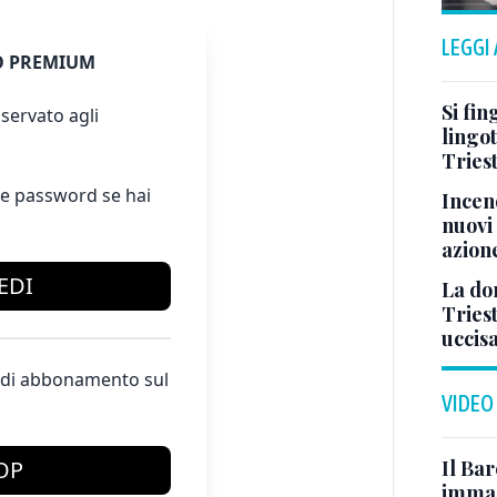
LEGGI
 PREMIUM
Si fin
servato agli
lingot
Tries
e password se hai
Incend
nuovi 
azion
EDI
La don
Tries
uccis
te di abbonamento sul
VIDEO
Il Bar
OP
immag